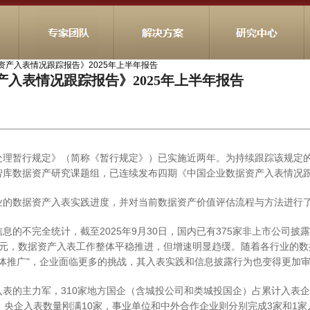
资产入表情况跟踪报告》2025年上半年报告
入表情况跟踪报告》2025年上半年报告
处理暂行规定》（简称《暂行规定》）已实施近两年。为持续跟踪该规定
智库数据资产研究课题组，已连续发布四期《中国企业数据资产入表情况
业的数据资产入表实践进度，并对当前数据资产价值评估流程与方法进行
息的不完全统计，截至2025年9月30日，国内已有375家非上市公司
9亿元，数据资产入表工作整体平稳推进，但增速明显趋缓。随着各行业的数
"整体推广"，企业面临更多的挑战，其入表实践和信息披露行为也变得更加
的主力军，310家地方国企（含城投公司和类城投国企）占累计入表企业总数
，央企入表数量刚满10家，事业单位和中外合作企业则分别完成3家和1家