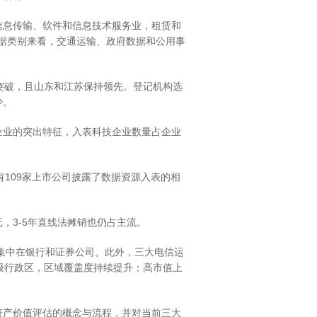
信息传输、软件和信息技术服务业，租赁和
数据类别来看，交通运输、政府数据和公用事
突破，且山东和江苏保持领先。登记机构选
少。
企业的突出特征，入表科技企业数量占企业
，有109家上市公司披露了数据资源入表的相
元，3-5年直线法摊销也仍占主流。
要集中在银行和证券公司。此外，三大电信运
省级行政区，区域覆盖度持续提升；高市值上
资产价值评估的概念与流程，并对当前三大