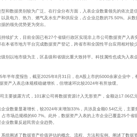
类型和数据类别较为广泛。在行业分布方面，入表企业数量领先的依次是
以及电力、热力、燃气及水生产和供应业，占企业总数的75.50%。从
数据的领先优势更为突出。
面持续扩大，目前全国已有27个省级行政区实现非上市公司数据资产入表
择在本省市地方平台完成数据资产登记，跨省市和全国性平台应用相对较
政级别以地市级为主，区县级和省级比重大致持平。科技属性也成为入表
5年半年度报告，截至2025年8月31日，在A股上市的5000余家企业中
数据资产入表总体规模稳健增长，但增速环比较2024年有所放缓。
司主要披露方式，101家公司将数据资源计入无形资产，金额达17.06亿
企业数量显著增长，较2024年末增加33%，共涉及金额0.54亿元，主
，占市场总规模的60.7%。此外，数据资产入表的上市企业已覆盖25个
景企业数量反超民营企业趋势。
，系统阐述了数据资产价值评估的概念、流程、方法和实例。阐述了数据