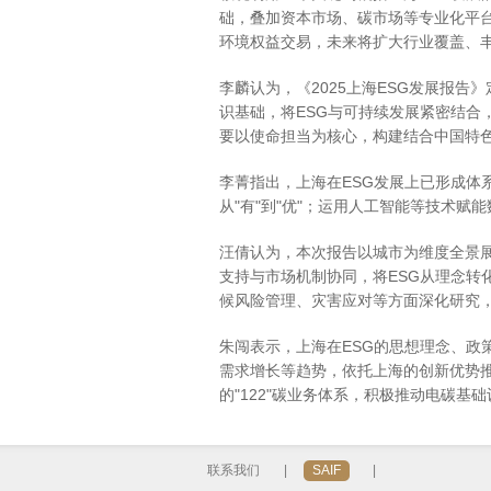
础，叠加资本市场、碳市场等专业化平
环境权益交易，未来将扩大行业覆盖、
李麟认为，《2025上海ESG发展报
识基础，将ESG与可持续发展紧密结合
要以使命担当为核心，构建结合中国特
李菁指出，上海在ESG发展上已形成体
从"有"到"优"；运用人工智能等技术
汪倩认为，本次报告以城市为维度全景
支持与市场机制协同，将ESG从理念转
候风险管理、灾害应对等方面深化研究
朱闯表示，上海在ESG的思想理念、政
需求增长等趋势，依托上海的创新优势推
的"122"碳业务体系，积极推动电碳
联系我们
|
SAIF
|