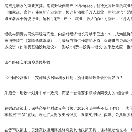
消费是增收的重要支撑。消费升级倒逼产业结构优化，创造更高质量的就业
（如家政、康养）催生新产业集群，预计带动数千万人就业；新能源汽车消
速显著高于传统行业。这种“消费—产业—就业—收入”的正向循环，正是内
增收与消费共同筑牢经济底盘。内需对经济增长贡献率已达71%，成为抵御
民消费倾向（如降低储蓄率），可缓解当前供强需弱矛盾，促进供需更高水
多投资（如消费基础设施建设），形成“消费—投资—增长”的乘数效应，推
四个路径实现城乡居民增收
《中国经营报》：实施城乡居民增收计划，预计哪些政策会协同发力？
朱启贵：增收计划并非单一政策，而是一套需要多领域协同发力的“组合拳”
在财政政策上，保持必要的财政赤字（预计2026年赤字率不低于4%）、
牢基层“三保”底线。通过扩大财政支出强度，直接支持民生保障、公共服务
在货币政策上，灵活高效运用降准降息及其他政策工具，保持流动性充裕，