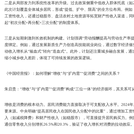
二是从局部发力到系统性改革的升级。过去政策侧重中低收入群体托底（如20
此次计划覆盖全体城乡居民，形成“提低、扩中、限高”的全方位布局。例
工资性收入，还通过稳股市、盘活农村土地资源等拓宽财产性收入渠道，同
起“初次分配+再分配+三次分配”的制度体系。
三是从短期刺激到长效机制的构建。计划强调“劳动报酬提高与劳动生产率
度绑定。例如，通过发展新质生产力创造高技能就业岗位，通过数字经济催
动收入增长从“输血式”转向“造血式”。此外，计划还注重城乡融合发展，
缩小城乡收入差距，体现了可持续发展的政策逻辑。
《中国经营报》：如何理解“增收”与“扩内需”“促消费”之间的关系？
朱启贵：“增收”与“扩内需”“促消费”构成“三位一体”的经济循环，其关系
增收是消费的根本动力。居民消费能力直接取决于可支配收入水平。2024年
要来源。中央明确“提高居民收入在国民收入分配中的比重”，通过增加工
入（如减税降费）和财产性收入（如稳股市），可直接提升居民购买力。例如
通信零售收入分别增长26.5%和20.3%，验证了收入增长对消费的拉动效应