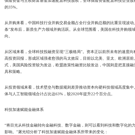
保险资金与主权财富基金加速配置科技股权，全球保险资金配置科技企业股权
的35%。
从并购来看，中国科技行业并购交易金额占全行业并购总额的比重呈现波动上升态
条”发布后，新质生产力领域并购活跃。从全球范围看，美国在科技并购领
向。
从区域来看，全球科技投融资呈现“三极格局”。资本正以前所未有的速度
高投资回报，形成区域强者愈强的马太效应，目前以北美、亚太、欧洲居前
式，美国风险投资较为发达，欧盟政策性融资比较发达，中国则是把直接融
具和策略。
从投资领域来看，技术壁垒与数据规则差异推动资本向硬科技领域高度集中。
体与人工智能领域合计占比达63%，较2020年提升22个百分点。
科技加速赋能金融体系
“将目光从科技金融转向金融科技、数字金融，则可以看到科技和数字化的
影响。”屠光绍分析了科技加速赋能金融体系所带来的变化：