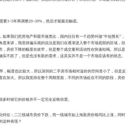
要3~5年再调整20~30%，然后才能最后触底。
，如果我们把房地产和股市做类比，国内往往有一个趋势叫做“牛短熊长”，
角度来讲，我觉得偏乐观的说法是我们在逐渐进入整个市场底部的区域，但
市，房价下降的幅度在收窄，但是整个成交量和流动性在快速枯竭。所以是
确实不跌了，但是也没有新的需求，这其实并不是一个市场应该有的状态。
比较早，幅度也比较大，所以深圳的二手房市场相对溢价的空间变小了，但是反
度在加大。所以我觉得在整个周期里面，不同的市场处在不同的阶段，房价
很多时候它的价格并不一定完全反映供需。
化特征：二三线城市房价下跌，而一线城市如上海新房价格同比上涨，同时
的这种表现？