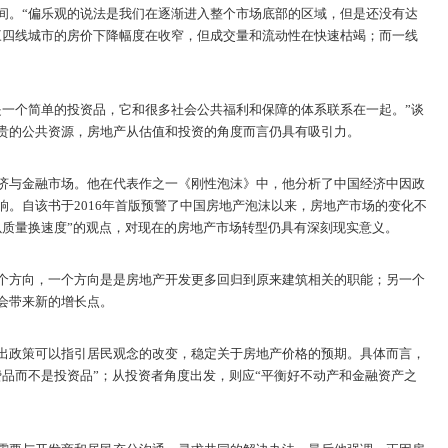
间。“偏乐观的说法是我们在逐渐进入整个市场底部的区域，但是还没有达
三四线城市的房价下降幅度在收窄，但成交量和流动性在快速枯竭；而一线
是一个简单的投资品，它和很多社会公共福利和保障的体系联系在一起。”谈
贵的公共资源，房地产从估值和投资的角度而言仍具有吸引力。
济与金融市场。他在代表作之一《刚性泡沫》中，他分析了中国经济中因政
响。自该书于2016年首版预警了中国房地产泡沫以来，房地产市场的变化不
以质量换速度”的观点，对现在的房地产市场转型仍具有深刻现实意义。
个方向，一个方向是是房地产开发更多回归到原来建筑相关的职能；另一个
会带来新的增长点。
出政策可以指引居民观念的改变，稳定关于房地产价格的预期。具体而言，
费品而不是投资品”；从投资者角度出发，则应“平衡好不动产和金融资产之