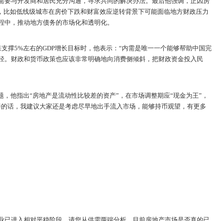
需要与开发商和居民充分沟通，寻求共同的解决办法。最后他强调，正因房
”，比如低线级城市在房价下跌和财富效应逆转背景下可能面临地方财政压力
程中，推动地方债务的市场化和透明化。
支撑5%左右的GDP增长目标时，他表示：“内需是唯一一个能够帮助中国完
径。财政和货币政策也应该非常明确地向消费侧倾斜，把财政资金投入民
题，他指出“房地产是流动性比较差的资产”，在市场调整期应“现金为王”，
善的话，我建议大家还是考虑尽早地出手流入市场，能够持币观望，有更多
业已进入相对平稳阶段。请您从供需两端分析，目前房地产市场是否真的已