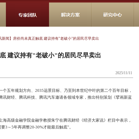
讯新闻】房价尚未真正触底 建议持有"老破小"的居民尽早卖出
底 建议持有"老破小"的居民尽早卖出
2025/11/11
一个五年规划方向、2035远景目标、乃至到本世纪中叶的第二个百年目标，
腾讯财经、腾讯科技、腾讯汽车邀请各领域专家，推出特别策划《擘画新蓝
上海高级金融学院金融学教授朱宁在腾讯财经《经济大家说》栏目中表示，
要3～5年再调整20-30%才能最后触底”。