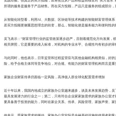
实践经验。但真正的买方投顾，应将焦点从产品和收益转移至对“买方需求”
所谓的服务是服务于产品销售。而在买方投顾，产品只是服务的组成部分，
从智能化转型看，利用AI、大数据、区块链等技术构建的智能财富管理体
若买方投顾更侧重思想理念的转变，那么，智能化便是服务能力和便利性的
吴飞表示：“财富管理行业的监管政策逐步趋严，且朝着规范化方向发展，
相关牌照，它是重要的准入标准，对机构的专业水平、合规性均有初步的审
与此同时，他也表示，日常监管和过程监管应与其他金融机构相类似，好的
险，给予合格主体同等竞争地位，对合规、有能力的财富管理机构而言是重
家族企业财富传承仍面临一定风险，高净值人群全球化配置需求增加
近十年以来，我国内地成立的家族办公室越来越多，谈及未来发展趋势，吴
最具发展潜力的行业之一；第二，只有符合企业家家族需求的家族办公室才
要具备善于投资的能力，同时在家企关系、传承、风险管理、家族声誉、家
他表示，受家族需求的驱动，家族办公室实际是金融基础设施的使用者和客