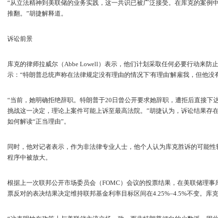
“从立法精神到美联储的业务实践，这一共识已被广泛接受。在库克的案例中
推翻。”胡捷解释道。
诉讼前景
库克的律师拉威尔（Abbe Lowell）表示，他们计划采取任何必要行动来
示：“特朗普总统声称在法律规定没有理由的情况下'有理由'解雇我，但他没
“当前，她明确拒绝辞职。特朗普于20日曾公开要求她辞职，遭拒后直接下
挑战这一决定，理论上案件可能上诉至最高法院。”胡捷认为，诉讼结果存
如何解读“正当理由”。
同时，他对记者表示，作为非法律专业人士，他个人认为库克胜诉的可能性
程序中被放大。
根据上一次联邦公开市场委员会（FOMC）会议的投票结果，在美联储理事
票反对的表决结果决定维持联邦基金利率目标区间在4.25%–4.5%不变。库