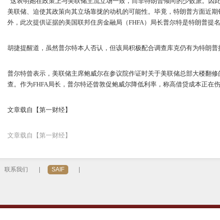
“这表明她在政策上与美联储主流立场一致，而非特朗普倾向的少数派。因
美联储、迫使其政策向其立场靠拢的动机的可能性。毕竟，特朗普方面近期
外，此次提供证据的美国联邦住房金融局（FHFA）局长普尔特是特朗普提
胡捷提醒道，虽然普尔特本人否认，但该局积极配合调查库克仍有为特朗普提
普尔特曾表示，美联储主席鲍威尔在参议院作证时关于美联储总部大楼翻修
查。作为FHFA局长，普尔特还曾敦促鲍威尔降低利率，称高借贷成本正在
文章载自【第一财经】
文章载自【第一财经】
联系我们
|
SAIF
|