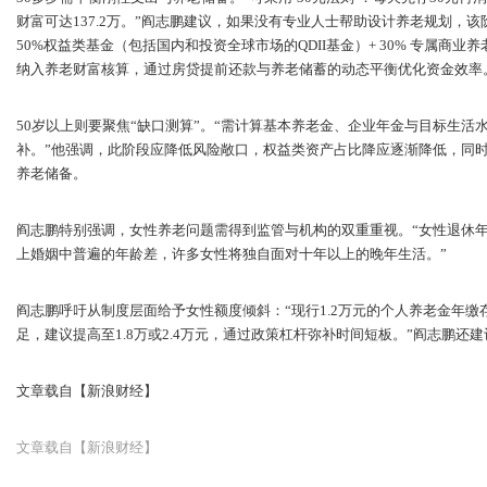
财富可达137.2万。”阎志鹏建议，如果没有专业人士帮助设计养老规划，该
50%权益类基金（包括国内和投资全球市场的QDII基金）+ 30% 专属商业养
纳入养老财富核算，通过房贷提前还款与养老储蓄的动态平衡优化资金效率
50岁以上则要聚焦“缺口测算”。“需计算基本养老金、企业年金与目标生
补。”他强调，此阶段应降低风险敞口，权益类资产占比降应逐渐降低，同
养老储备。
阎志鹏特别强调，女性养老问题需得到监管与机构的双重重视。“女性退休年龄
上婚姻中普遍的年龄差，许多女性将独自面对十年以上的晚年生活。”
阎志鹏呼吁从制度层面给予女性额度倾斜：“现行1.2万元的个人养老金年
足，建议提高至1.8万或2.4万元，通过政策杠杆弥补时间短板。”阎志鹏
文章载自【新浪财经】
文章载自【新浪财经】