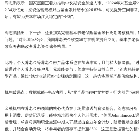
阎志鹏表示，国家层面正着力推动中长期资金加速入市。“2024年末基金累计
2.34万亿元，投资运营规模只占基金累计结余的26.83%，可见提升空间
后，有望为资本市场注入稳定的“长钱”。
阎志鹏指出，下一步，还要加紧完善基本养老保险基金等长周期考核机制，
问题。“对比国际经验，我国养老资金收益率存在明显提升空间。基本养老
效应将彻底改变养老资金储备格局。”
此外，个人养老金等养老金融产品体系也在加速丰富，且门槛大幅降低。“过
后通过个人养老金账户几十元就能参与，普惠性特征日益凸显。”阎志鹏特
型产品，通过“绝对收益策略”实现稳定回报，这一趋势将重塑产品供给结构
机构破局点：数据赋能+生态协同，从“卖产品”转向“卖方案 + 行为引导”破
金融机构在养老金融领域的核心优势在于场景渗透与资源整合。阎志鹏分析
用卡消费、房贷记录等，能够精准画像个人养老需求。“美国John Hanco
析发现，单身母亲和职业生涯中期人群易退出企业年金计划，随后推动企业
低，并结合自动升级，将参与者的留存率提升至85%，这正是数据驱动的精