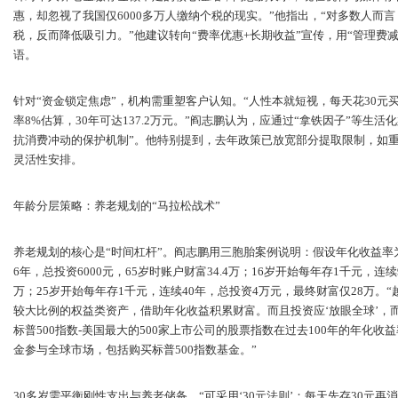
惠，却忽视了我国仅6000多万人缴纳个税的现实。”他指出，“对多数人而
税，反而降低吸引力。”他建议转向“费率优惠+长期收益”宣传，用“管理费减
语。
针对“资金锁定焦虑”，机构需重塑客户认知。“人性本就短视，每天花30
率8%估算，30年可达137.2万元。”阎志鹏认为，应通过“拿铁因子”等生
抗消费冲动的保护机制”。他特别提到，去年政策已放宽部分提取限制，如
灵活性安排。
年龄分层策略：养老规划的“马拉松战术”
养老规划的核心是“时间杠杆”。阎志鹏用三胞胎案例说明：假设年化收益率为
6年，总投资6000元，65岁时账户财富34.4万；16岁开始每年存1千元，连续
万；25岁开始每年存1千元，连续40年，总投资4万元，最终财富仅28万。
较大比例的权益类资产，借助年化收益积累财富。而且投资应‘放眼全球’，
标普500指数-美国最大的500家上市公司的股票指数在过去100年的年化收益
金参与全球市场，包括购买标普500指数基金。”
30多岁需平衡刚性支出与养老储备。“可采用‘30元法则’：每天先存30元再