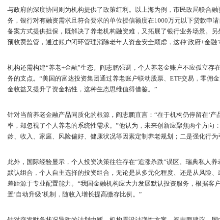
与政府的深度协同则为机构提供了政策红利。以上海为例，市民政局联合融
务，银行对有融资需求且符合要求的单位授信额度在1000万元以下贷款申
备案方式提供担保，既解决了养老机构融资难，又拓展了银行业务场景。另
预收费监管，通过账户闭环管理消除老年人资金安全顾虑，这种‘政府+金融’
机构还需构建“养老+金融”生态。阎志鹏强调，个人养老金账户不应孤立存
务的支点。“美国的富达投资集团通过养老账户联动股票、ETF交易，零佣
金收益又提升了资金粘性，这种生态思维值得借鉴。”
针对当前养老金融产品同质化的根源，阎志鹏直言：“在于机构仍停留在‘产
率，却忽视了个人养老的系统性需求。”他认为，未来创新应聚焦两个方向
龄、收入、家庭、风险偏好、健康状况等因素定制养老规划；二是强化行为
此外，国际经验显示，个人投资决策往往存在“追涨杀跌”误区。瑞典私人
默认组合，个人自主选择的投资组合，无论是从多元化程度、还是从风险、
差距源于专业配置能力。“我国金融机构应大力发展默认投资服务，根据客
置‘自动升级’机制，随收入增长提高缴存比例。”
针对突发财务状况导致的计划中断，机构需设计弹性方案。阎志鹏建议，国内