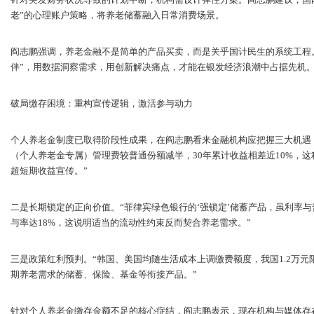
老”的心理账户策略，将养老储蓄融入日常消费场景。
阎志鹏强调，养老金融不是简单的产品买卖，而是关乎国计民生的系统工程。
伴”，用数据洞察需求，用创新解决痛点，才能在银发经济浪潮中占据先机
破局缴存困境：重构宣传逻辑，激活参与动力
个人养老金制度已取得阶段性成果，在阎志鹏看来金融机构应把握三大机遇
（个人养老金专属）管理费较普通份额减半，30年累计收益相差近10%，这
超短期收益宣传。”
二是长期锁定的正向价值。“菲律宾绿色银行的‘强锁定’储蓄产品，虽利率
与率达18%，这说明适当的流动性约束反而契合养老需求。”
三是政策红利预判。“韩国、美国均随生活成本上调缴费额度，我国1.2万
期养老需求的储蓄、保险、基金等衔接产品。”
针对个人养老金缴存金额不足的核心症结，阎志鹏表示，现在机构与媒体存