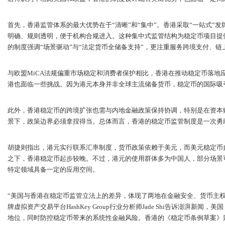
首先，香港监管体系的最大优势在于“清晰”和“集中”。香港采取“一站式”
明确、规则透明，便于机构合规进入。这种集中式监管结构为稳定币项目提
的制度强调“场景驱动”与“法定货币全储备支持”，更注重服务跨境支付、
与欧盟MiCA法规偏重市场稳定和消费者保护相比，香港在推动稳定币落地
港也面临一些挑战。因为港元本身并非全球主流储备货币，稳定币的国际吸
此外，香港稳定币的跨境扩张也需与内地金融政策保持协调，特别是在资本
景下，政策边界必须拿捏得当。总体而言，香港的稳定币监管制度是一次勇
胡捷则指出，港元实行联系汇率制度，货币政策依赖于美元，而美元稳定币自
之下，香港稳定币起步较晚。不过，港元的使用群体多为中国人，部分场景
特定领域具备一定的应用空间。
“美国与香港在稳定币监管立法上的差异，体现了两地在金融安全、货币主
牌虚拟资产交易平台HashKey Group行业分析师Jade Shi告诉澎湃新
地位，同时防控稳定币带来的系统性金融风险。香港的《稳定币条例草案》