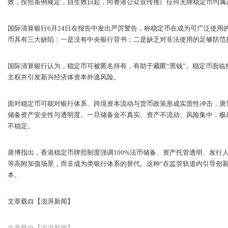
效，按照条例规定，自生效日起，向香港公众宣传推广任何无牌稳定币均属
国际清算银行6月24日在报告中发出严厉警告，称稳定币在成为可广泛使用
币具有三大缺陷：一是没有中央银行背书；二是缺乏对非法使用的足够防范
国际清算银行认为，稳定币可被匿名持有，有助于藏匿“黑钱”。稳定币面
主权并引发新兴经济体资本外逃风险。
面对稳定币可能对银行体系、跨境资本流动与货币政策形成实质性冲击，唐
储备资产安全性与透明度。一旦储备金不真实、资产不流动、风险集中，极
不稳定。
唐博指出，香港稳定币牌照制度强调100%法币储备、资产托管透明、发行
等高附加值场景，而非成为类银行体系的替代。这种“在监管轨道内引导创
本。
文章载自【澎湃新闻】
文章载自【澎湃新闻】