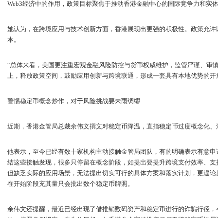
Web3经济中的作用，政策目标聚焦于推动香港金融中心的国际竞争力和实
她认为，在跨境应用与技术创新方面，香港展现出更强的积极性。政策允许
本。
“总体来看，美国更注重宏观金融风险防控与货币权威维护，监管严谨、审
上，释放政策空间，鼓励应用创新与跨境联通，形成一套具有本地优势的开放式监
警惕稳定币概念炒作，对于风险挑战要未雨绸缪
近期，香港金管局总裁余伟文撰文对稳定币降温，直指稳定币过度概念化、
他表示，至今已经有数十家机构主动接触金管局团队，有的明确表示有意申
结这些接触发现，很多只停留在概念阶段，如提出要提升跨境支付效率、支持W
但缺乏实际的应用场景，无法提出切实可行的具体方案和落实计划，更遑论
在开始阶段充其量只会批出数个稳定币牌照。
余伟文还提醒，最近已经出现了借推销数码资产和稳定币进行的诈骗行径，