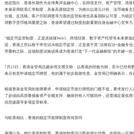
他还指出，香港长期作为全球离岸金融中心，在跨境支付、资产管理、清算
本身采用联系汇率制度，具备高度稳定性，为推出以港元计价、法币储备支
合规、反洗钱、客户尽职调查等方面的监管标准也具备国际认可度，为稳定
球数字货币格局重塑之际，香港希望通过制度创新重塑自身金融中心竞争力
“稳定币监管制度，正是其链接Web3、跨境结算、数字资产托管等未来赛道
说，香港之所以敢于率先试水稳定币监管，正是基于其“法律自治+金融专业
序重构之际，这场制度试验或将成为香港打造“下一代金融枢纽”的关键一役
7月23日，香港金管局总裁余伟文撰文称，以香港的经验为例，至今已经有
表示有意申请稳定币牌照，有的属于初步探路性质。金管局已明确表示，在
根据香港金管局的发牌要求，申请稳定币发行牌照的门槛不低，要求发行人
了必须由高质量储备资产全额支持、确保持有人可赎回外，还需满足最低资
信息披露等多项监管标准。
与欧美相比，香港的稳定币发牌制度有何异同
唐博认为，相比美国和欧盟，香港的制度设计既有突出优势，也面临一定局