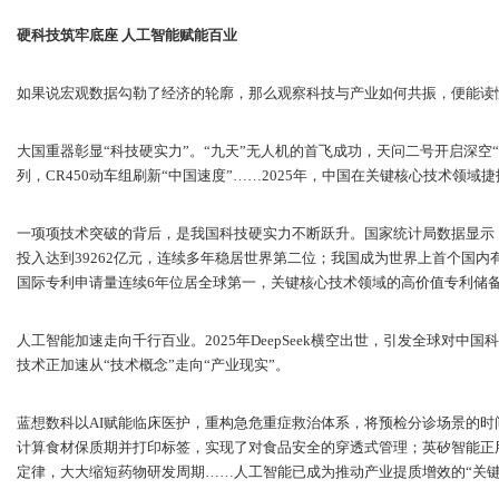
硬科技筑牢底座 人工智能赋能百业
如果说宏观数据勾勒了经济的轮廓，那么观察科技与产业如何共振，便能读
大国重器彰显“科技硬实力”。“九天”无人机的首飞成功，天问二号开启深空
列，CR450动车组刷新“中国速度”……2025年，中国在关键核心技术领域
一项项技术突破的背后，是我国科技硬实力不断跃升。国家统计局数据显示，
投入达到39262亿元，连续多年稳居世界第二位；我国成为世界上首个国内有
国际专利申请量连续6年位居全球第一，关键核心技术领域的高价值专利储
人工智能加速走向千行百业。2025年DeepSeek横空出世，引发全球对
技术正加速从“技术概念”走向“产业现实”。
蓝想数科以AI赋能临床医护，重构急危重症救治体系，将预检分诊场景的时间
计算食材保质期并打印标签，实现了对食品安全的穿透式管理；英矽智能正用
定律，大大缩短药物研发周期……人工智能已成为推动产业提质增效的“关键